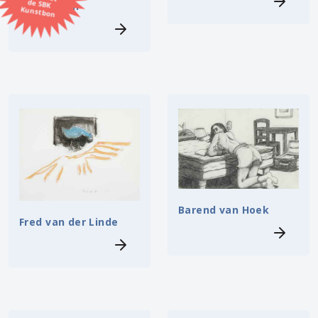
Ludy Feyen
Kunstbon
Kunstenaar
Formaat
Orientatie
Kleur
Zoeken
Barend van Hoek
Fred van der Linde
Kerncollectie
⟨
6448 items.
Pagina:
1
2
3
4
5
6
7
8
9
10
11
12
13
14
15
16
17
18
19
20
21
22
23
24
25
26
27
28
29
30
31
⟩
32
33
34
35
36