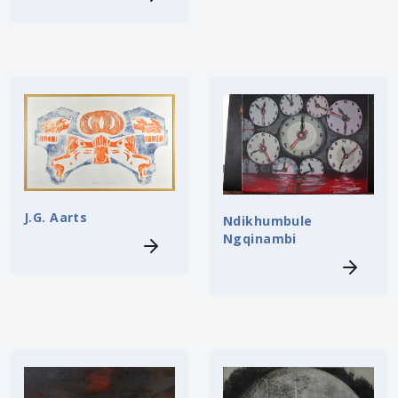
J.G. Aarts
Ndikhumbule
Ngqinambi