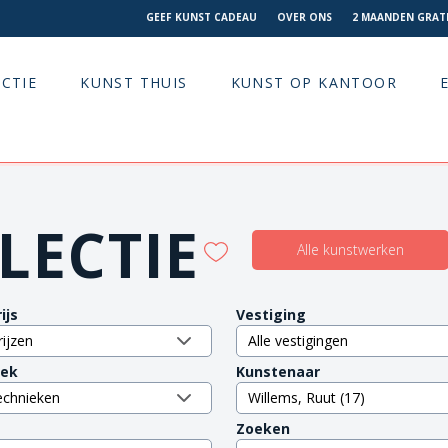
GEEF KUNST CADEAU
OVER ONS
2 MAANDEN GRATI
CTIE
KUNST THUIS
KUNST OP KANTOOR
LECTIE
Alle kunstwerken
ijs
Vestiging
iek
Kunstenaar
Zoeken