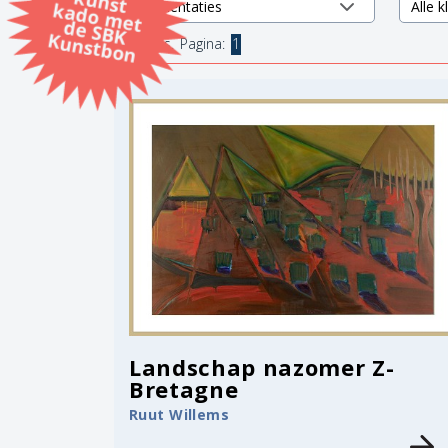
k
k
d
K
17 items.
Pagina:
1
Landschap nazomer Z-
Bretagne
Ruut Willems