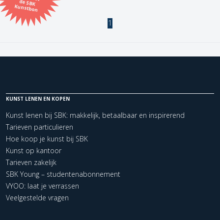
Kunstbon
Kunstenaar
1
Formaat
Orientatie
KUNST LENEN EN KOPEN
Kleur
Kunst lenen bij SBK: makkelijk, betaalbaar en inspirerend
Tarieven particulieren
Zoeken
Hoe koop je kunst bij SBK
Kunst op kantoor
Kerncollectie
Tarieven zakelijk
SBK Young – studentenabonnement
1 items.
Pagina:
1
VYOO: laat je verrassen
Veelgestelde vragen