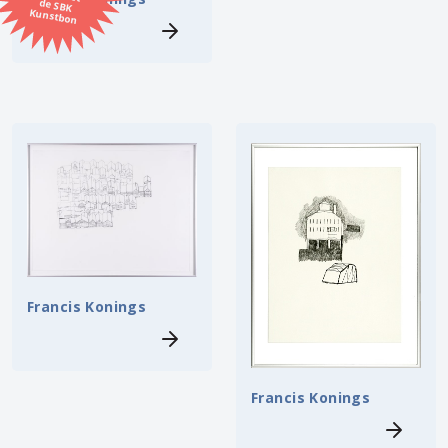
Kunstbon
Kunstenaar
Formaat
Orientatie
Kleur
Zoeken
Francis Konings
Kerncollectie
6 items.
Pagina:
1
Francis Konings