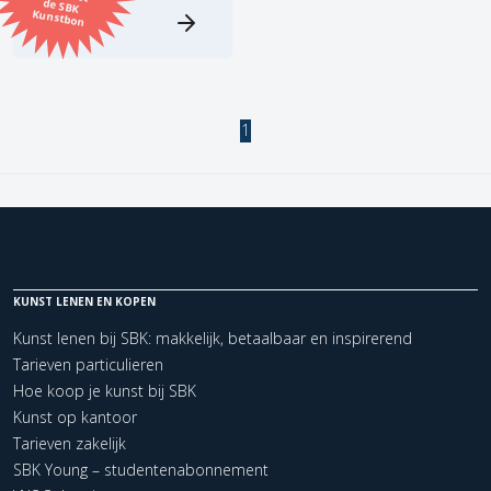
Kunstbon
Kunstenaar
Formaat
1
Orientatie
Kleur
Zoeken
KUNST LENEN EN KOPEN
Kunst lenen bij SBK: makkelijk, betaalbaar en inspirerend
Kerncollectie
Tarieven particulieren
Hoe koop je kunst bij SBK
1 items.
Pagina:
1
Kunst op kantoor
Tarieven zakelijk
SBK Young – studentenabonnement