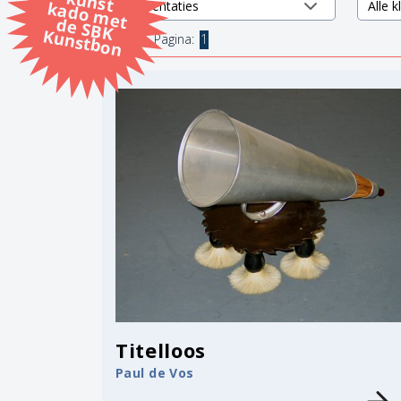
k
k
d
K
1 items.
Pagina:
1
Titelloos
Paul de Vos