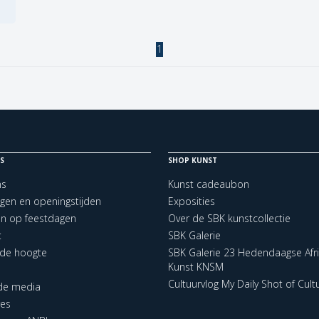
1
S
SHOP KUNST
ns
Kunst cadeaubon
ngen en openingstijden
Exposities
en op feestdagen
Over de SBK kunstcollectie
t
SBK Galerie
p de hoogte
SBK Galerie 23 Hedendaagse Afr
Kunst KNSM
Cultuurvlog My Daily Shot of Cult
 de media
res