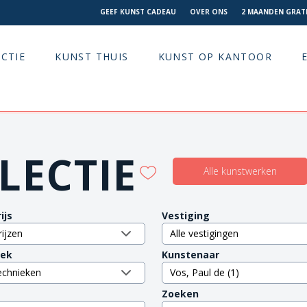
GEEF KUNST CADEAU
OVER ONS
2 MAANDEN GRATI
CTIE
KUNST THUIS
KUNST OP KANTOOR
LECTIE
Alle kunstwerken
ijs
Vestiging
iek
Kunstenaar
Zoeken