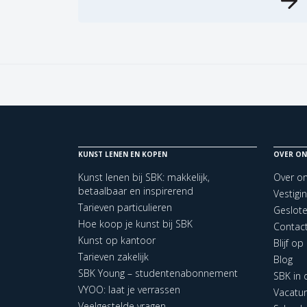
KUNST LENEN EN KOPEN
OVER ON
Kunst lenen bij SBK: makkelijk,
Over o
betaalbaar en inspirerend
Vestigi
Tarieven particulieren
Geslot
Hoe koop je kunst bij SBK
Contac
Kunst op kantoor
Blijf o
Tarieven zakelijk
Blog
SBK Young – studentenabonnement
SBK in
VYOO: laat je verrassen
Vacatu
Veelgestelde vragen