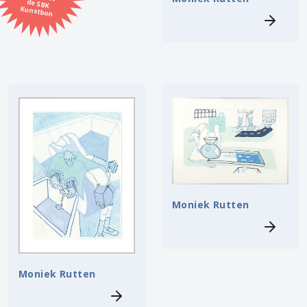
Kunstbon
Kunstenaar
Formaat
Orientatie
Kleur
Zoeken
Moniek Rutten
Kerncollectie
11 items.
Pagina:
1
Moniek Rutten