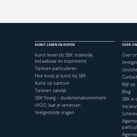
KUNST LENEN EN KOPEN
OVER ON
Kunst lenen bij SBK: makkelijk,
Over o
betaalbaar en inspirerend
Vestigi
Tarieven particulieren
Geslot
Hoe koop je kunst bij SBK
Contac
Kunst op kantoor
Blijf o
Tarieven zakelijk
Blog
SBK Young – studentenabonnement
SBK in
VYOO: laat je verrassen
Vacatu
Veelgestelde vragen
Schenk
Algeme
particu
Algeme