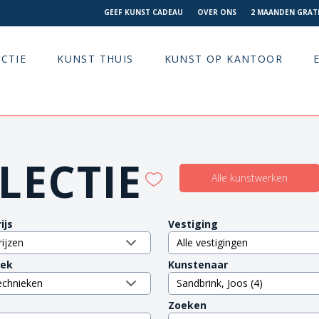
GEEF KUNST CADEAU
OVER ONS
2 MAANDEN GRATI
CTIE
KUNST THUIS
KUNST OP KANTOOR
LECTIE
Alle kunstwerken
ijs
Vestiging
iek
Kunstenaar
Zoeken