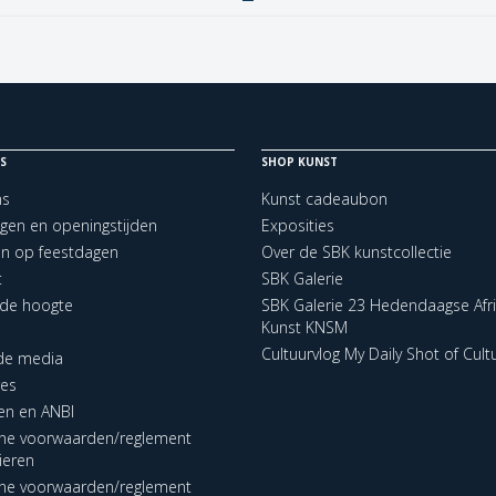
S
SHOP KUNST
ns
Kunst cadeaubon
ngen en openingstijden
Exposities
en op feestdagen
Over de SBK kunstcollectie
t
SBK Galerie
p de hoogte
SBK Galerie 23 Hedendaagse Afr
Kunst KNSM
Cultuurvlog My Daily Shot of Cult
 de media
res
en en ANBI
ne voorwaarden/reglement
lieren
ne voorwaarden/reglement