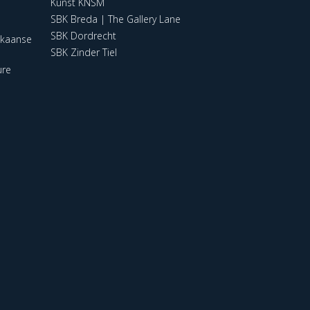
Kunst KNSM
SBK Breda | The Gallery Lane
SBK Dordrecht
ikaanse
SBK Zinder Tiel
ure