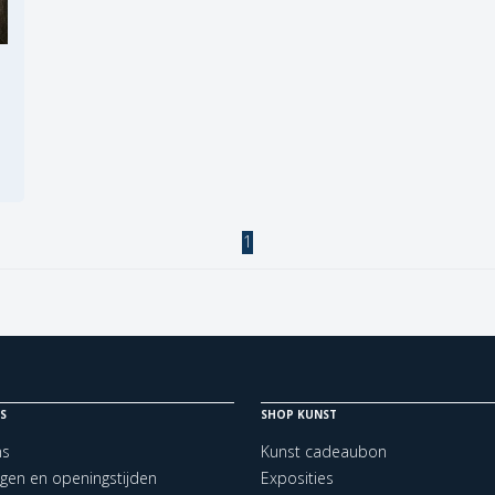
1
S
SHOP KUNST
ns
Kunst cadeaubon
ngen en openingstijden
Exposities