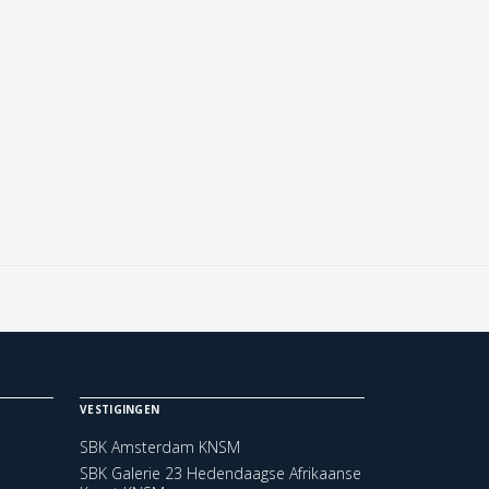
VESTIGINGEN
SBK Amsterdam KNSM
SBK Galerie 23 Hedendaagse Afrikaanse