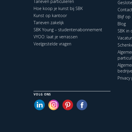
Tarieven particulieren
Geslot
Hoe koop je kunst bij SBK
Contac
Kunst op kantoor
Blijf o
Tarieven zakelijk
Blog
SBK Young – studentenabonnement
SBK in
VYOO: laat je verrassen
Vacatu
Veelgestelde vragen
Schenk
Algeme
particu
Algeme
bedrijv
Privacy 
VOLG ONS