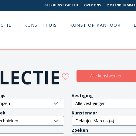
GEEF KUNST CADEAU
OVER ONS
2 MAANDEN GRATI
CTIE
KUNST THUIS
KUNST OP KANTOOR
LECTIE
Alle kunstwerken
ijs
Vestiging
iek
Kunstenaar
Zoeken