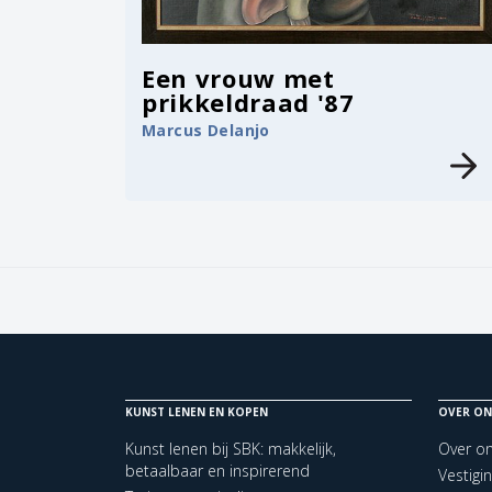
Een vrouw met
prikkeldraad '87
Marcus Delanjo
KUNST LENEN EN KOPEN
OVER ON
Kunst lenen bij SBK: makkelijk,
Over o
betaalbaar en inspirerend
Vestigi