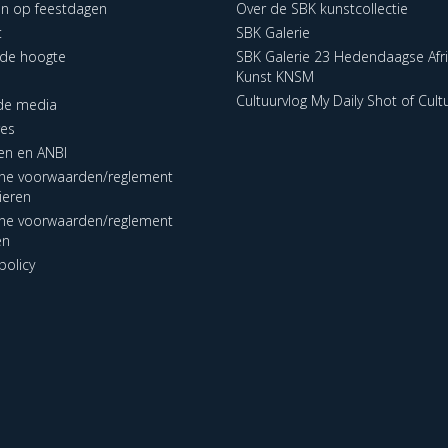
en op feestdagen
Over de SBK kunstcollectie
t
SBK Galerie
p de hoogte
SBK Galerie 23 Hedendaagse Afr
Kunst KNSM
Cultuurvlog My Daily Shot of Cult
 de media
res
en en ANBI
ne voorwaarden/reglement
lieren
ne voorwaarden/reglement
en
policy