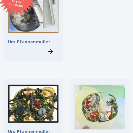
Kunstbon
Kunstenaar
Formaat
Urs Pfannenmuller
Orientatie
Kleur
Zoeken
Kerncollectie
5 items.
Pagina:
1
Urs Pfannenmuller