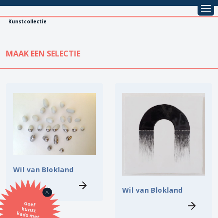
Kunstcollectie
MAAK EEN SELECTIE
KUNSTCOLLECTIE
Leentarief
Koopprijs
Alle kunstwerken
Lenen
Vestiging
Kopen
Stijl
Wil van Blokland
Onderwerp
Wil van Blokland
Geef
kunst
kado met
de SBK
Techniek