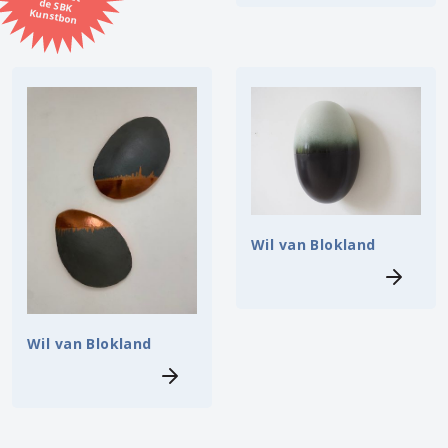
Kunstbon
Kunstenaar
Formaat
Orientatie
Kleur
Wil van Blokland
Zoeken
Kerncollectie
Wil van Blokland
28 items.
Pagina:
1