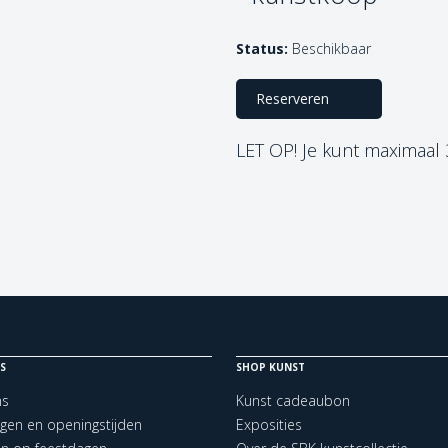
Status:
Beschikbaar
Reserveren
LET OP! Je kunt maximaal
S
SHOP KUNST
ns
Kunst cadeaubon
ngen en openingstijden
Exposities