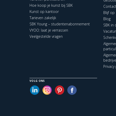
Geslot
Hoe koop je kunst bij SBK
Contac
Kunst op kantoor
Blijf o
Tarieven zakelijk
Blog
SBK Young – studentenabonnement
SBK in
VYOO: laat je verrassen
Vacatu
Veelgestelde vragen
Schenk
Algeme
particu
Algeme
bedrijv
Privacy 
VOLG ONS