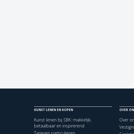
KUNST LENEN EN KOPEN
OVER ON
Kunst lenen bij SBK: makkelijk,
Over o
betaalbaar en inspirerend
Vestigi
Tarieven particulieren