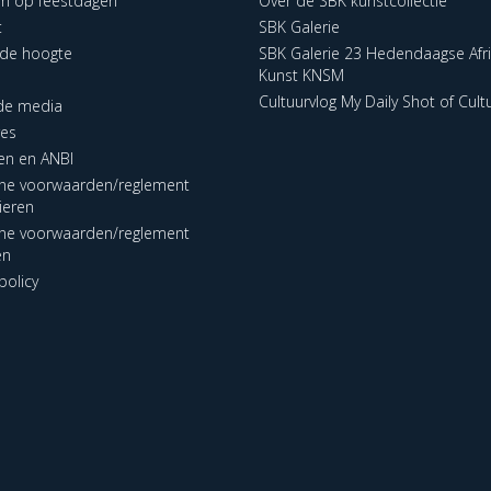
en op feestdagen
Over de SBK kunstcollectie
t
SBK Galerie
p de hoogte
SBK Galerie 23 Hedendaagse Afr
Kunst KNSM
Cultuurvlog My Daily Shot of Cult
 de media
res
en en ANBI
ne voorwaarden/reglement
lieren
ne voorwaarden/reglement
en
policy