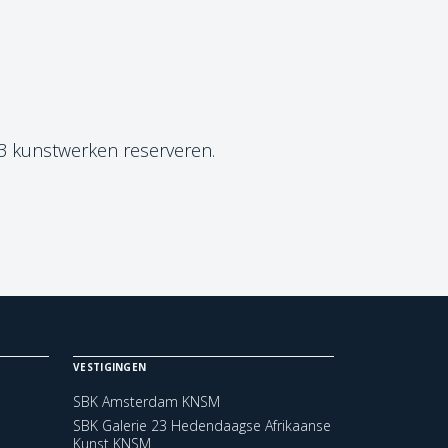
 3 kunstwerken reserveren.
VESTIGINGEN
SBK Amsterdam KNSM
SBK Galerie 23 Hedendaagse Afrikaanse
Kunst KNSM