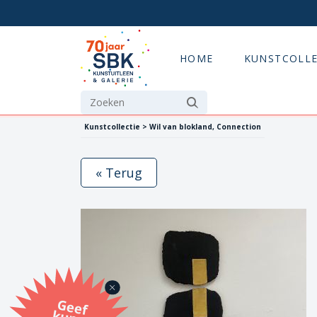
HOME
KUNSTCOLLE
Kunstcollectie > Wil van blokland, Connection
« Terug
G
eef
u
n
st
a
d
o
m
et
e SB
K
u
n
stb
o
n