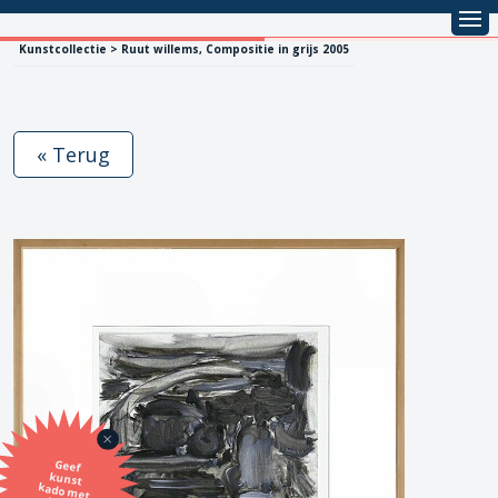
Kunstcollectie > Ruut willems, Compositie in grijs 2005
« Terug
Geef
kunst
kado met
de SBK