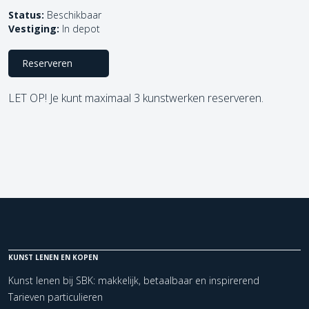
Status:
Beschikbaar
Vestiging:
In depot
Reserveren
LET OP! Je kunt maximaal 3 kunstwerken reserveren.
KUNST LENEN EN KOPEN
Kunst lenen bij SBK: makkelijk, betaalbaar en inspirerend
Tarieven particulieren