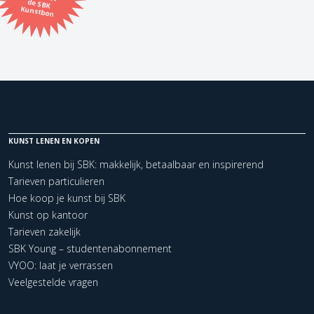
Kunstbon
Kunstenaar
Formaat
Orientatie
KUNST LENEN EN KOPEN
Kleur
Kunst lenen bij SBK: makkelijk, betaalbaar en inspirerend
Tarieven particulieren
Zoeken
Hoe koop je kunst bij SBK
Kunst op kantoor
Kerncollectie
Tarieven zakelijk
SBK Young – studentenabonnement
0 items.
Pagina:
VYOO: laat je verrassen
Veelgestelde vragen