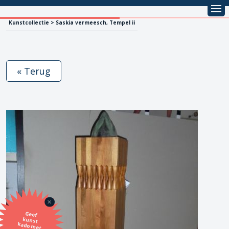
Kunstcollectie > Saskia vermeesch, Tempel ii
« Terug
Geef
kunst
kado met
de SBK