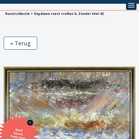
Kunstcollectie > Oxydiaen roest crollius b, Zonder titel 42
« Terug
Geef
kunst
kado met
de SBK