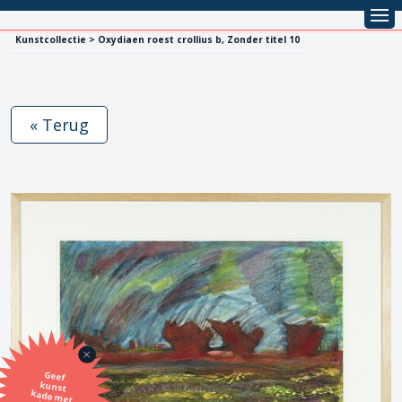
Kunstcollectie > Oxydiaen roest crollius b, Zonder titel 10
« Terug
Geef
kunst
kado met
de SBK