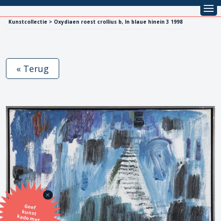
Kunstcollectie > Oxydiaen roest crollius b, In blaue hinein 3 1998
« Terug
Geef
kunst
kado met
de SBK