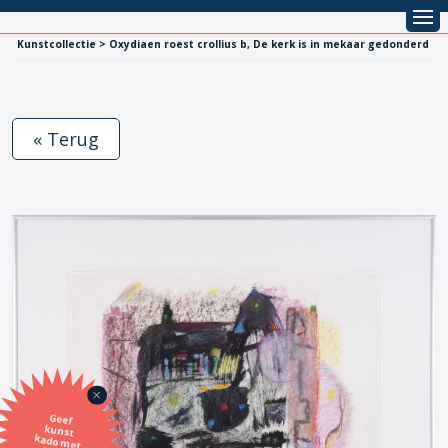
Kunstcollectie > Oxydiaen roest crollius b, De kerk is in mekaar gedonderd
« Terug
Geef
kunst
kado met
de SBK