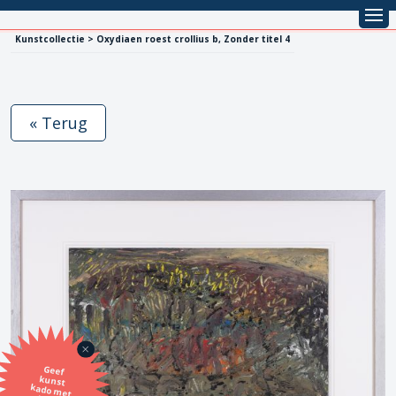
Kunstcollectie > Oxydiaen roest crollius b, Zonder titel 4
« Terug
Geef
kunst
kado met
de SBK