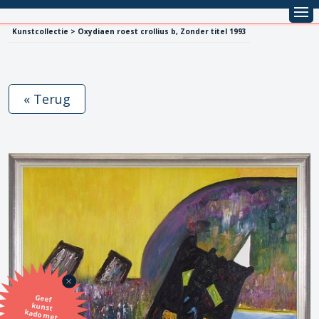
Kunstcollectie > Oxydiaen roest crollius b, Zonder titel 1993
« Terug
Geef
kunst
kado met
de SBK