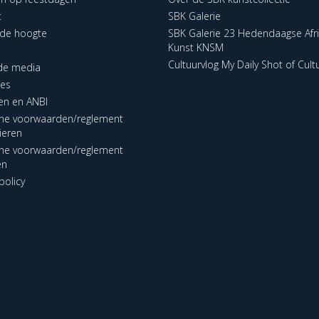
t
SBK Galerie
p de hoogte
SBK Galerie 23 Hedendaagse Afr
Kunst KNSM
Cultuurvlog My Daily Shot of Cult
 de media
res
en en ANBI
ne voorwaarden/reglement
lieren
ne voorwaarden/reglement
en
policy