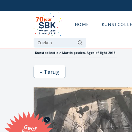
HOME
KUNSTCOLLE
Kunstcollectie > Martin peulen, Ages of light 2018
« Terug
G
eef
u
n
st
a
d
o
m
et
e SB
K
u
n
stb
o
n