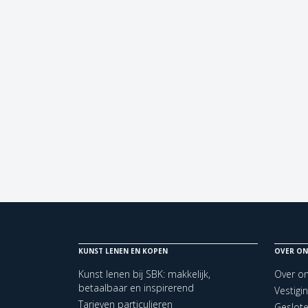
KUNST LENEN EN KOPEN
OVER ON
Kunst lenen bij SBK: makkelijk,
Over o
betaalbaar en inspirerend
Vestigi
Tarieven particulieren
Geslot