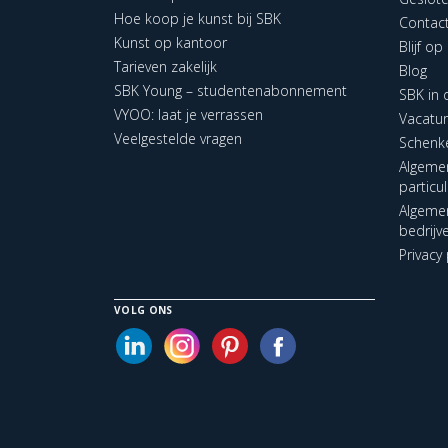
Hoe koop je kunst bij SBK
Contac
Kunst op kantoor
Blijf o
Tarieven zakelijk
Blog
SBK Young – studentenabonnement
SBK in
VYOO: laat je verrassen
Vacatu
Veelgestelde vragen
Schenk
Algeme
particu
Algeme
bedrijv
Privacy 
VOLG ONS