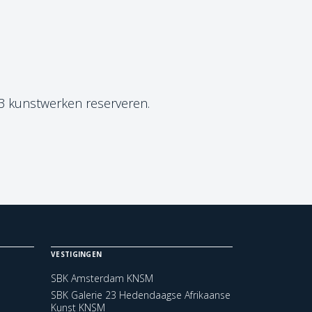
 3 kunstwerken reserveren.
VESTIGINGEN
SBK Amsterdam KNSM
SBK Galerie 23 Hedendaagse Afrikaanse
Kunst KNSM