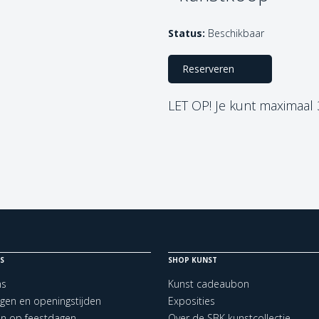
Status:
Beschikbaar
Reserveren
LET OP! Je kunt maximaal
S
SHOP KUNST
ns
Kunst cadeaubon
ngen en openingstijden
Exposities
en op feestdagen
Over de SBK kunstcollectie