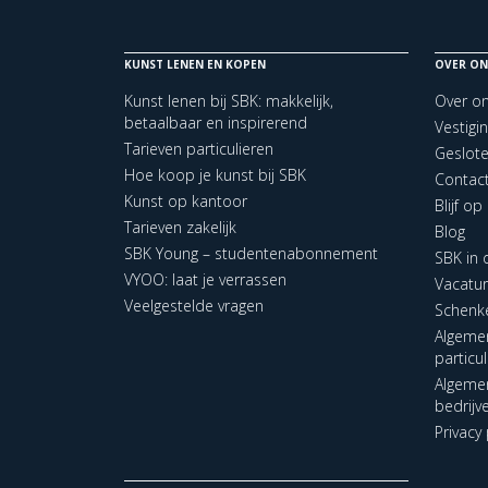
KUNST LENEN EN KOPEN
OVER ON
Kunst lenen bij SBK: makkelijk,
Over o
betaalbaar en inspirerend
Vestigi
Tarieven particulieren
Geslot
Hoe koop je kunst bij SBK
Contac
Kunst op kantoor
Blijf o
Tarieven zakelijk
Blog
SBK Young – studentenabonnement
SBK in
VYOO: laat je verrassen
Vacatu
Veelgestelde vragen
Schenk
Algeme
particu
Algeme
bedrijv
Privacy 