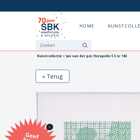
HOME
KUNSTCOLLE
Kunstcollectie > Jan van der pol, Horapollo 5 5 nr 163
« Terug
G
eef
u
n
st
a
d
o
m
et
e SB
K
u
n
stb
o
n