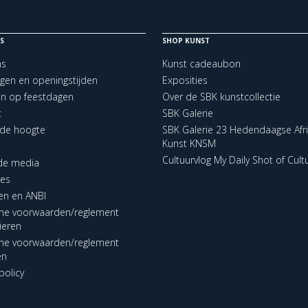
S
SHOP KUNST
ns
Kunst cadeaubon
ngen en openingstijden
Exposities
en op feestdagen
Over de SBK kunstcollectie
t
SBK Galerie
p de hoogte
SBK Galerie 23 Hedendaagse Afr
Kunst KNSM
Cultuurvlog My Daily Shot of Cult
 de media
res
en en ANBI
ne voorwaarden/reglement
lieren
ne voorwaarden/reglement
en
policy