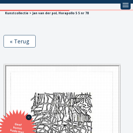
Kunstcollectie > Jan van der pol, Horapollo 5 5 nr 78
« Terug
Geef
kunst
kado met
de SBK