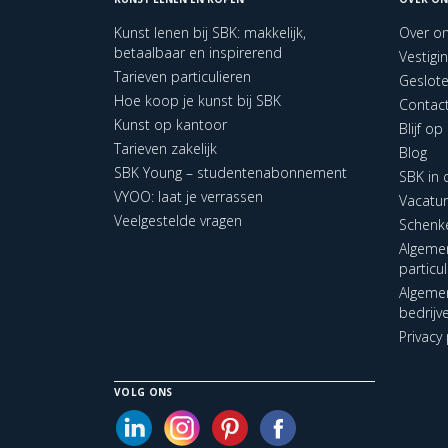
Kunst lenen bij SBK: makkelijk,
Over o
betaalbaar en inspirerend
Vestigi
Tarieven particulieren
Geslot
Hoe koop je kunst bij SBK
Contac
Kunst op kantoor
Blijf o
Tarieven zakelijk
Blog
SBK Young – studentenabonnement
SBK in
VYOO: laat je verrassen
Vacatu
Veelgestelde vragen
Schenk
Algeme
particu
Algeme
bedrijv
Privacy 
VOLG ONS