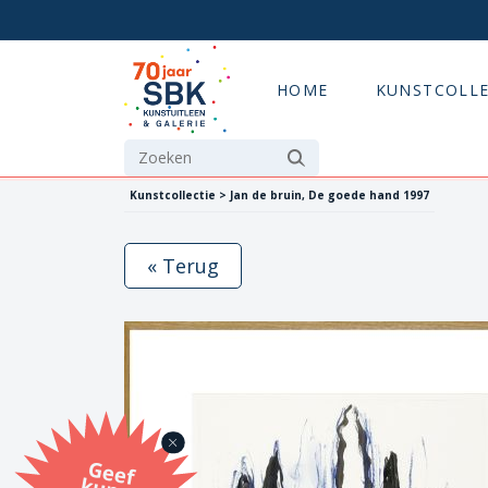
HOME
KUNSTCOLLE
Kunstcollectie > Jan de bruin, De goede hand 1997
« Terug
G
eef
u
n
st
a
d
o
m
et
e SB
K
u
n
stb
o
n