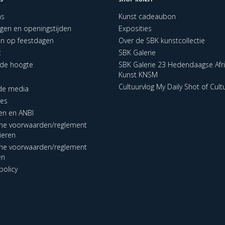
ns
Kunst cadeaubon
ngen en openingstijden
Exposities
en op feestdagen
Over de SBK kunstcollectie
t
SBK Galerie
p de hoogte
SBK Galerie 23 Hedendaagse Afr
Kunst KNSM
Cultuurvlog My Daily Shot of Cult
 de media
res
en en ANBI
ne voorwaarden/reglement
lieren
ne voorwaarden/reglement
en
policy