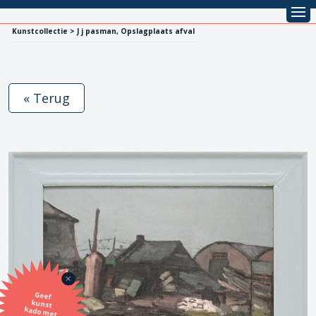
Kunstcollectie > J j pasman, Opslagplaats afval
« Terug
Geef
kunst
kado met
de SBK