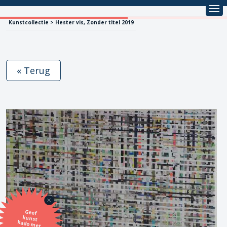
Kunstcollectie > Hester vis, Zonder titel 2019
« Terug
Geef
kunst
kado met
de SBK