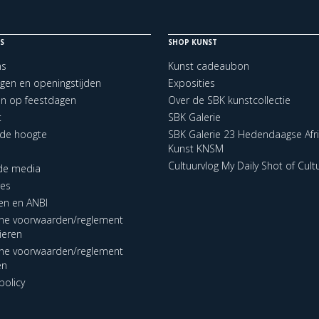
S
SHOP KUNST
ns
Kunst cadeaubon
ngen en openingstijden
Exposities
en op feestdagen
Over de SBK kunstcollectie
t
SBK Galerie
p de hoogte
SBK Galerie 23 Hedendaagse Afr
Kunst KNSM
Cultuurvlog My Daily Shot of Cult
 de media
res
en en ANBI
ne voorwaarden/reglement
lieren
ne voorwaarden/reglement
en
policy