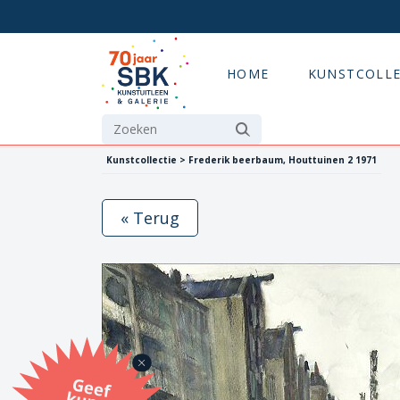
HOME
KUNSTCOLLE
Kunstcollectie > Frederik beerbaum, Houttuinen 2 1971
« Terug
G
eef
u
n
st
a
d
o
m
et
e SB
K
u
n
stb
o
n