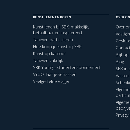
KUNST LENEN EN KOPEN
OVER ON
Kunst lenen bij SBK: makkelijk,
Over o
betaalbaar en inspirerend
Vestigi
Tarieven particulieren
Geslot
Hoe koop je kunst bij SBK
Contac
Kunst op kantoor
Blijf o
Tarieven zakelijk
Blog
SBK Young – studentenabonnement
SBK in
VYOO: laat je verrassen
Vacatu
Veelgestelde vragen
Schenk
Algeme
particu
Algeme
bedrijv
Privacy 