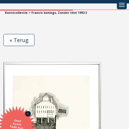
Kunstcollectie > Francis konings, Zonder titel 1992 3
« Terug
Geef
kunst
kado met
de SBK