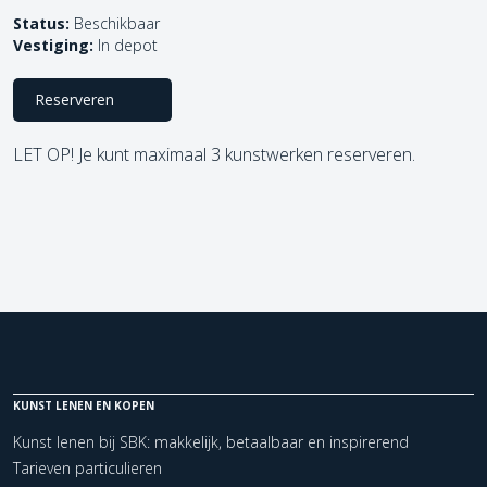
Status:
Beschikbaar
Vestiging:
In depot
Reserveren
LET OP! Je kunt maximaal 3 kunstwerken reserveren.
KUNST LENEN EN KOPEN
Kunst lenen bij SBK: makkelijk, betaalbaar en inspirerend
Tarieven particulieren