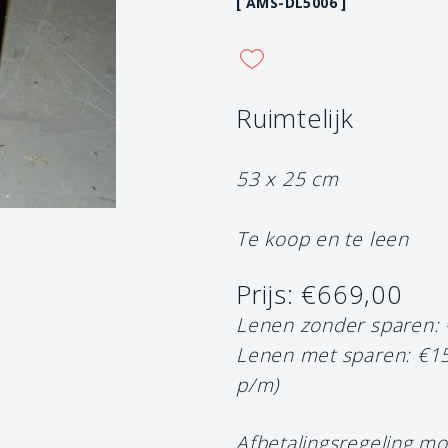
[ AMS-DL5006 ]
Ruimtelijk
53 x 25 cm
Te koop en te leen
Prijs: €669,00
Lenen zonder sparen:
Lenen met sparen: €1
p/m)
Afbetalingsregeling mo