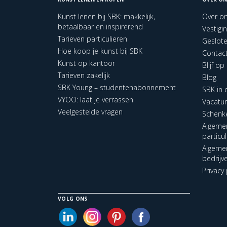
Kunst lenen bij SBK: makkelijk,
Over o
betaalbaar en inspirerend
Vestigi
Tarieven particulieren
Geslot
Hoe koop je kunst bij SBK
Contac
Kunst op kantoor
Blijf o
Tarieven zakelijk
Blog
SBK Young – studentenabonnement
SBK in
VYOO: laat je verrassen
Vacatu
Veelgestelde vragen
Schenk
Algeme
particu
Algeme
bedrijv
Privacy 
VOLG ONS