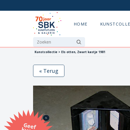
HOME
KUNSTCOLLE
Kunstcollectie > Els otten, Zwart kastje 1981
« Terug
G
eef
u
n
st
a
d
o
m
et
e SB
K
u
n
stb
o
n