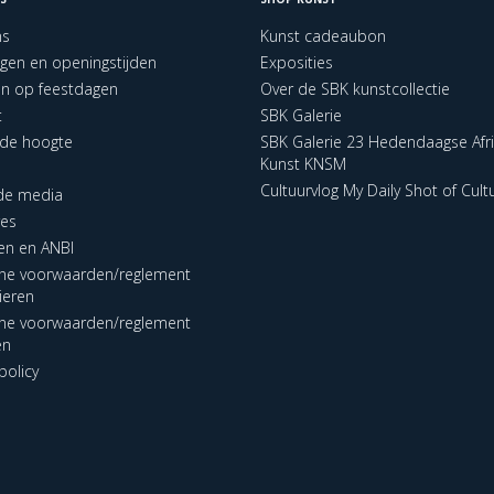
ns
Kunst cadeaubon
ngen en openingstijden
Exposities
en op feestdagen
Over de SBK kunstcollectie
t
SBK Galerie
p de hoogte
SBK Galerie 23 Hedendaagse Afr
Kunst KNSM
Cultuurvlog My Daily Shot of Cult
 de media
res
en en ANBI
ne voorwaarden/reglement
lieren
ne voorwaarden/reglement
en
policy