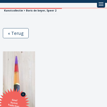
Kunstcollectie > Boris de beyer, Speer 2
« Terug
Geef
kunst
kado met
de SBK