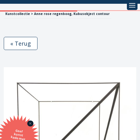
Kunstcollectie > Anne rose regenboog, Kubusobject contour
« Terug
Geef
kunst
kado met
de SBK