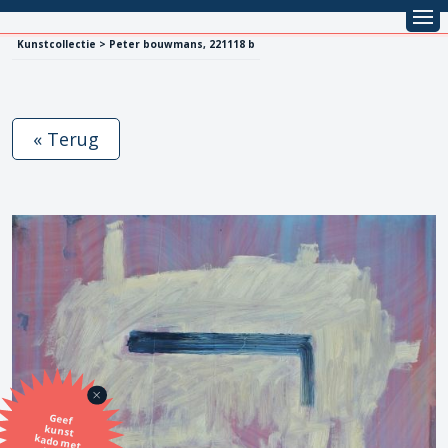
Kunstcollectie > Peter bouwmans, 221118 b
« Terug
Geef
kunst
kado met
de SBK