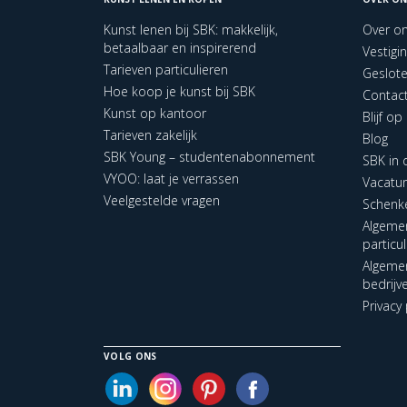
Kunst lenen bij SBK: makkelijk,
Over o
betaalbaar en inspirerend
Vestigi
Tarieven particulieren
Geslot
Hoe koop je kunst bij SBK
Contac
Kunst op kantoor
Blijf o
Tarieven zakelijk
Blog
SBK Young – studentenabonnement
SBK in
VYOO: laat je verrassen
Vacatu
Veelgestelde vragen
Schenk
Algeme
particu
Algeme
bedrijv
Privacy 
VOLG ONS