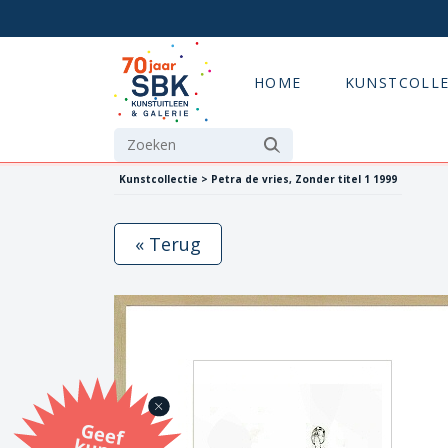
HOME
KUNSTCOLLE
Kunstcollectie > Petra de vries, Zonder titel 1 1999
« Terug
G
eef
u
n
st
a
d
o
m
et
e SB
K
u
n
stb
o
n