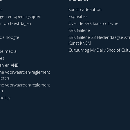
ns
Kunst cadeaubon
ngen en openingstijden
Exposities
en op feestdagen
Over de SBK kunstcollectie
t
SBK Galerie
p de hoogte
SBK Galerie 23 Hedendaagse Afr
Kunst KNSM
Cultuurvlog My Daily Shot of Cult
 de media
res
en en ANBI
ne voorwaarden/reglement
lieren
ne voorwaarden/reglement
en
policy