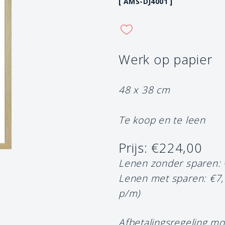
[ AMS-DJ4001 ]
Werk op papier
48 x 38 cm
Te koop en te leen
Prijs: €224,00
Lenen zonder sparen:
Lenen met sparen: €7
p/m)
Afbetalingsregeling mo