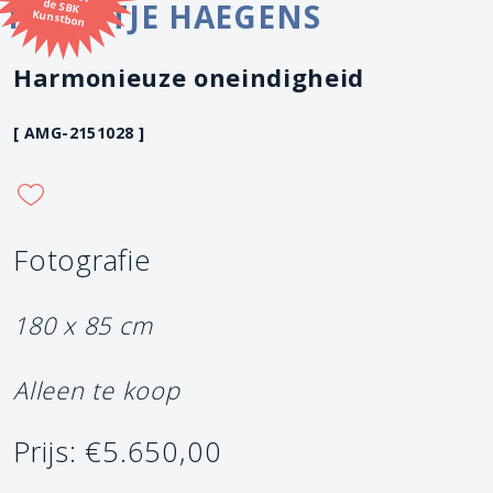
NOORTJE HAEGENS
Kunstbon
Harmonieuze oneindigheid
[ AMG-2151028 ]
Fotografie
180 x 85 cm
Alleen te koop
Prijs: €5.650,00