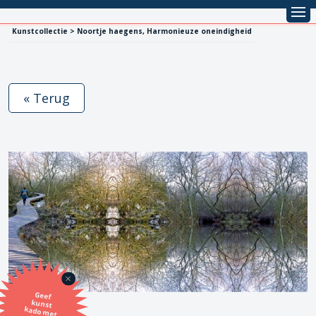
Kunstcollectie > Noortje haegens, Harmonieuze oneindigheid
« Terug
Geef
kunst
kado met
de SBK