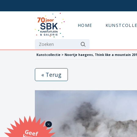
HOME
KUNSTCOLLE
Kunstcollectie > Noortje haegens, Think like a mountain 20
« Terug
G
eef
u
n
st
a
d
o
m
et
e SB
K
u
n
stb
o
n