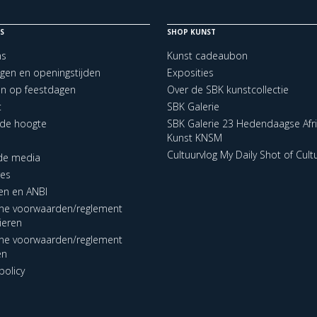
S
SHOP KUNST
ns
Kunst cadeaubon
ngen en openingstijden
Exposities
en op feestdagen
Over de SBK kunstcollectie
t
SBK Galerie
p de hoogte
SBK Galerie 23 Hedendaagse Afr
Kunst KNSM
Cultuurvlog My Daily Shot of Cult
 de media
res
en en ANBI
ne voorwaarden/reglement
lieren
ne voorwaarden/reglement
en
policy