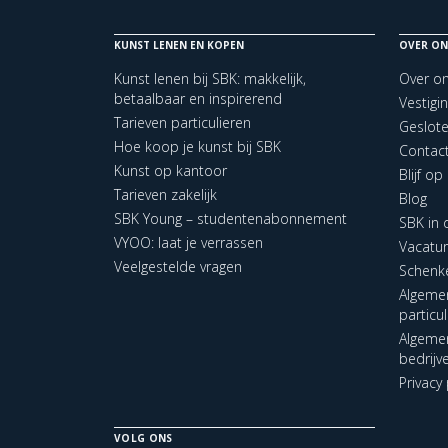
KUNST LENEN EN KOPEN
OVER ON
Kunst lenen bij SBK: makkelijk,
Over o
betaalbaar en inspirerend
Vestigi
Tarieven particulieren
Geslot
Hoe koop je kunst bij SBK
Contac
Kunst op kantoor
Blijf o
Tarieven zakelijk
Blog
SBK Young – studentenabonnement
SBK in
VYOO: laat je verrassen
Vacatu
Veelgestelde vragen
Schenk
Algeme
particu
Algeme
bedrijv
Privacy 
VOLG ONS