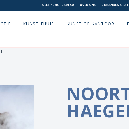
GEEF KUNST CADEAU
OVER ONS
2 MAANDEN GRATI
CTIE
KUNST THUIS
KUNST OP KANTOOR
18
NOORT
HAEGE