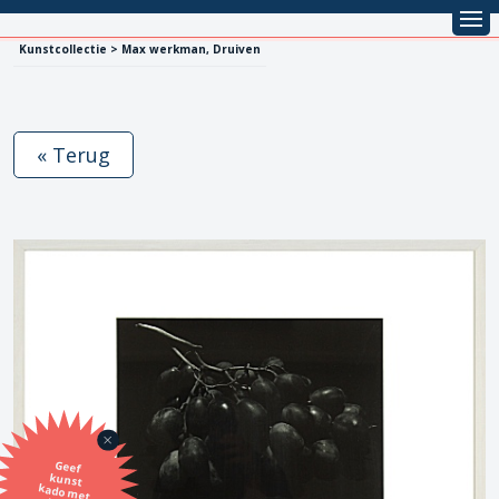
Kunstcollectie > Max werkman, Druiven
« Terug
Geef
kunst
kado met
de SBK