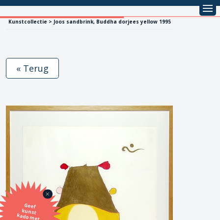
Kunstcollectie > Joos sandbrink, Buddha dorjees yellow 1995
« Terug
Geef
kunst
kado met
de SBK