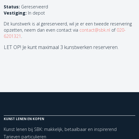
Status:
Gereserveerd
Vestiging:
In depot
Dit kunstwerk is al gereserveerd, wil je er een tweede reservering
opzetten, neem dan even contact via
contact@sbk.nl
of
020-
6201321
.
LET OP! Je kunt maximaal 3 kunstwerken reserveren.
KUNST LENEN EN KOPEN
Kunst lenen bij SBK: makkelijk, betaalbaar en inspirerend
Tarieven particulieren