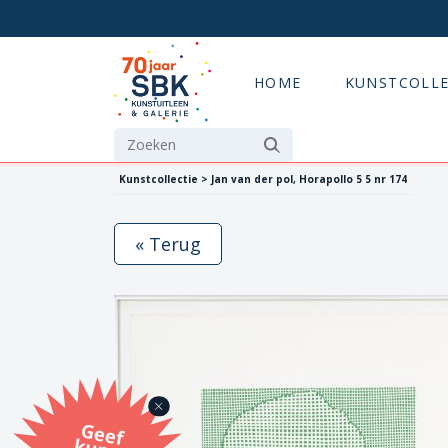
HOME
KUNSTCOLLE
Kunstcollectie > Jan van der pol, Horapollo 5 5 nr 174
« Terug
G
eef
u
n
st
a
d
o
m
et
e SB
K
u
n
stb
o
n