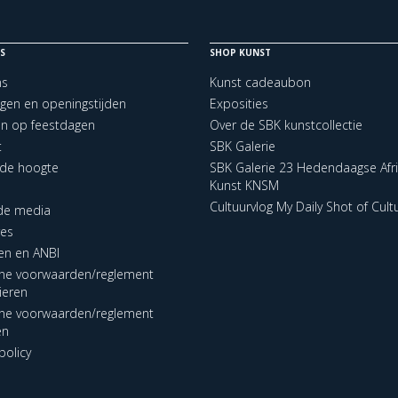
S
SHOP KUNST
ns
Kunst cadeaubon
ngen en openingstijden
Exposities
en op feestdagen
Over de SBK kunstcollectie
t
SBK Galerie
p de hoogte
SBK Galerie 23 Hedendaagse Afr
Kunst KNSM
Cultuurvlog My Daily Shot of Cult
 de media
res
en en ANBI
ne voorwaarden/reglement
lieren
ne voorwaarden/reglement
en
policy