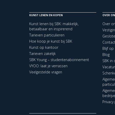
KUNST LENEN EN KOPEN
OVER ON
Kunst lenen bij SBK: makkelijk,
Over o
betaalbaar en inspirerend
Vestigi
Tarieven particulieren
Geslot
Hoe koop je kunst bij SBK
Contac
Kunst op kantoor
Blijf o
Tarieven zakelijk
Blog
SBK Young – studentenabonnement
SBK in
VYOO: laat je verrassen
Vacatu
Veelgestelde vragen
Schenk
Algeme
particu
Algeme
bedrijv
Privacy 