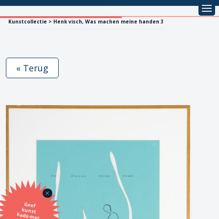
Kunstcollectie > Henk visch, Was machen meine handen 3
« Terug
Geef
kunst
kado met
de SBK